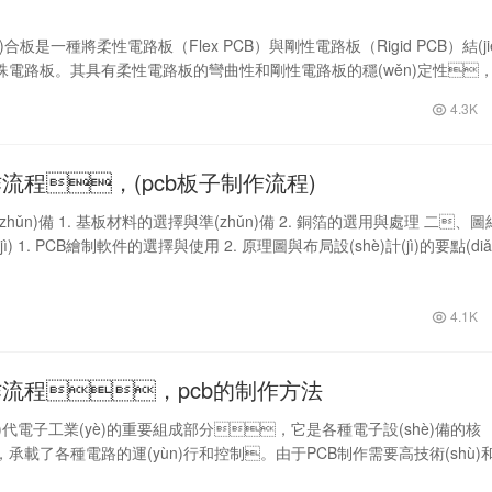
ié)合板是一種將柔性電路板（Flex PCB）與剛性電路板（Rigid PCB）結(ji
殊電路板。其具有柔性電路板的彎曲性和剛性電路板的穩(wěn)定性
用于電子設(shè)備中…
4.3K
作流程，(pcb板子制作流程)
hǔn)備 1. 基板材料的選擇與準(zhǔn)備 2. 銅箔的選用與處理 二、圖
)計(jì) 1. PCB繪制軟件的選擇與使用 2. 原理圖與布局設(shè)計(jì)的要點(diǎ
制作PCB版圖 2…
4.1K
作流程，pcb的制作方法
iàn)代電子工業(yè)的重要組成部分，它是各種電子設(shè)備的核
承載了各種電路的運(yùn)行和控制。由于PCB制作需要高技術(shù)
掌握PCB的制作流程和制作方法對(duì)于電路設(shè)計(jì)者來(lái)