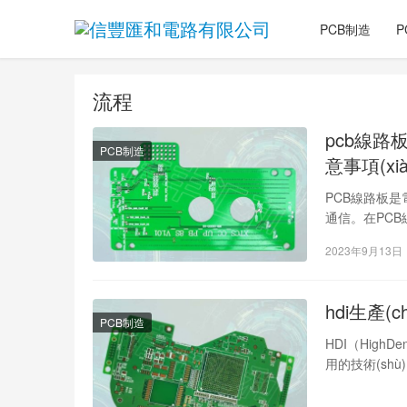
PCB制造
P
流程
pcb線路
PCB制造
意事項(xià
PCB線路板是
通信。在PCB
程進(jìn)行
2023年9月13日
hdi生產(
PCB制造
HDI（HighD
用的技術(sh
PCB（Printed