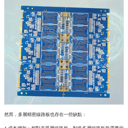
然而，多層精密線路板也存在一些缺點：
1.成本增加：相對于單層線路板，制造多層線路板所需要的