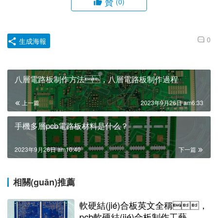
贊
(0)
0
生成海報
八層電路板制作方法，八層電路板制作過程
上一篇
2023年9月26日 am6:33
手機多層pcb電路板材料是什么？
2023年9月26日 am10:40
下一篇
相關(guān)推薦
軟硬結(jié)合板英文全稱，
pcb軟硬結(jié)合板制作工藝