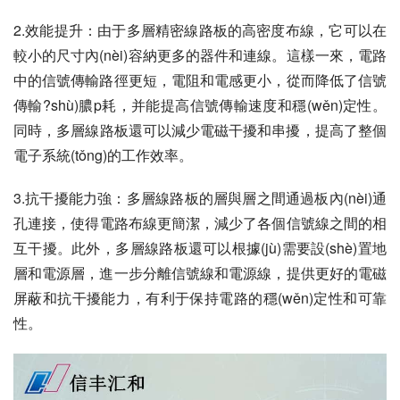
2.效能提升：由于多層精密線路板的高密度布線，它可以在
較小的尺寸內(nèi)容納更多的器件和連線。這樣一來，電路
中的信號傳輸路徑更短，電阻和電感更小，從而降低了信號
傳輸?shù)膿p耗，并能提高信號傳輸速度和穩(wěn)定性。
同時，多層線路板還可以減少電磁干擾和串擾，提高了整個
電子系統(tǒng)的工作效率。
3.抗干擾能力強：多層線路板的層與層之間通過板內(nèi)通
孔連接，使得電路布線更簡潔，減少了各個信號線之間的相
互干擾。此外，多層線路板還可以根據(jù)需要設(shè)置地
層和電源層，進一步分離信號線和電源線，提供更好的電磁
屏蔽和抗干擾能力，有利于保持電路的穩(wěn)定性和可靠
性。