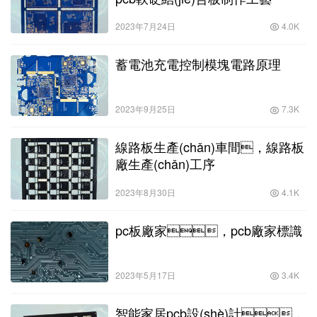
2023年7月24日
4.0K
蓄電池充電控制模塊電路原理
2023年9月25日
7.3K
線路板生產(chǎn)車間，線路板
廠生產(chǎn)工序
2023年8月30日
4.1K
pc板廠家，pcb廠家標識
2023年5月17日
3.4K
智能家居pcb設(shè)計，