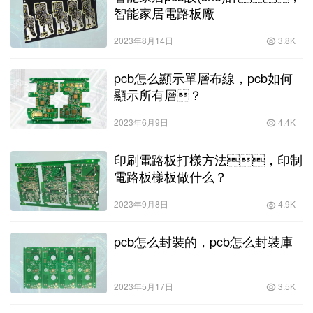
智能家居電路板廠
2023年8月14日
3.8K
pcb怎么顯示單層布線，pcb如何
顯示所有層？
2023年6月9日
4.4K
印刷電路板打樣方法，印制
電路板樣板做什么？
2023年9月8日
4.9K
pcb怎么封裝的，pcb怎么封裝庫
2023年5月17日
3.5K