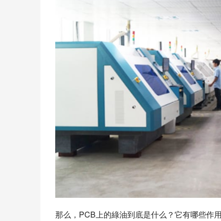
那么，PCB上的綠油到底是什么？它有哪些作用