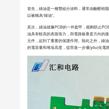
首先，綠油是一種雙組分涂料，通常由酚醛樹脂
以被稱為“綠油”。
其次，綠油就像PCB的一件盔甲，能夠防止PCB
油具有較高的表面張力，與電路板垂直方向的接觸
元件，起到了重要的保護作用。除此之外，綠油的
的電容量和堆垛高度，從而進一步優(yōu)化電路性