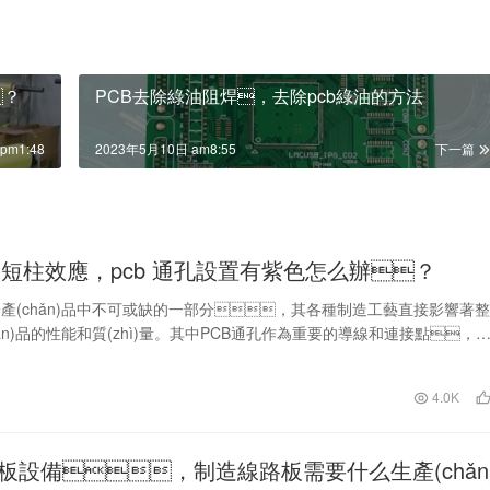
？
PCB去除綠油阻焊，去除pcb綠油的方法
pm1:48
2023年5月10日 am8:55
下一篇
孔 短柱效應，pcb 通孔設置有紫色怎么辦？
子產(chǎn)品中不可或缺的一部分，其各種制造工藝直接影響著整
ǎn)品的性能和質(zhì)量。其中PCB通孔作為重要的導線和連接點，
zhì)量關系到整個PCB的穩(wěn)定性和可靠性。但是…
日
4.0K
板設備，制造線路板需要什么生產(chǎn