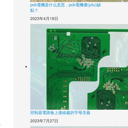
pcb電機是什么意思，pcb電機優(yōu)缺
點？
2023年4月18日
控制器電路板上接線處的字母含義
2023年7月27日
條