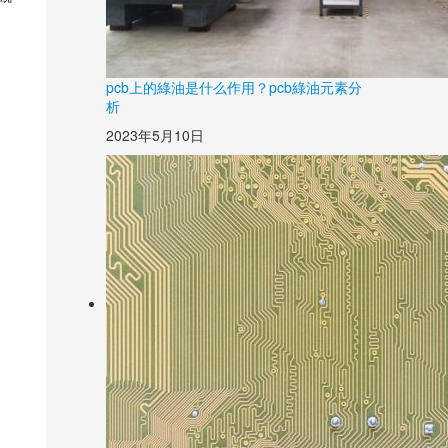
pcb上的綠油是什么作用？pcb綠油元素分
析
2023年5月10日