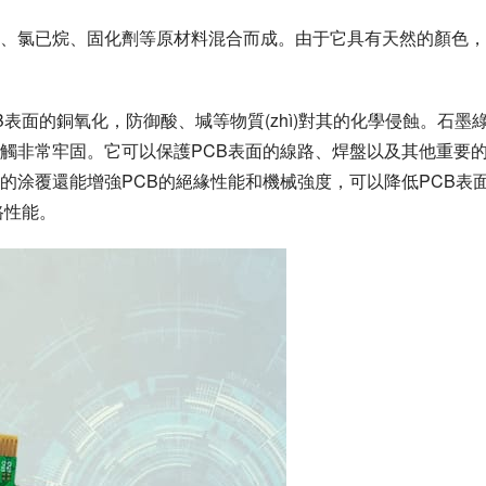
、氯已烷、固化劑等原材料混合而成。由于它具有天然的顏色
表面的銅氧化，防御酸、堿等物質(zhì)對其的化學侵蝕。石墨
非常牢固。它可以保護PCB表面的線路、焊盤以及其他重要
涂覆還能增強PCB的絕緣性能和機械強度，可以降低PCB表
能。