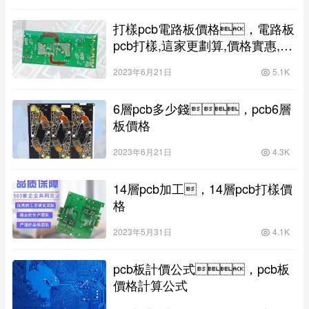
打樣pcb電路板價格，電路板
pcb打樣,這家更劃算,價格實惠,質
量有保障!
2023年6月21日
5.1K
6層pcb多少錢，pcb6層
板價格
2023年6月21日
4.3K
14層pcb加工，14層pcb打樣價
格
2023年5月31日
4.1K
pcb板計價公式，pcb板
價格計算公式