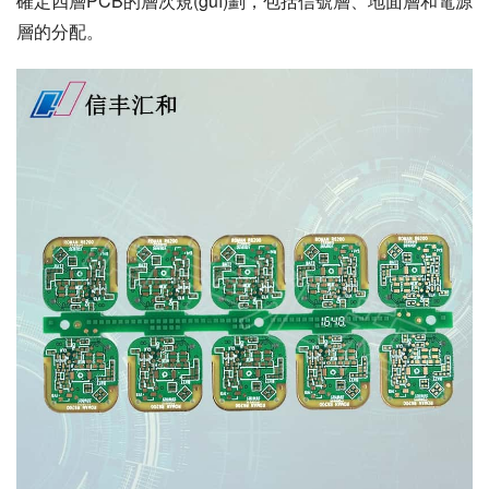
確定四層PCB的層次規(guī)劃，包括信號層、地面層和電源
層的分配。