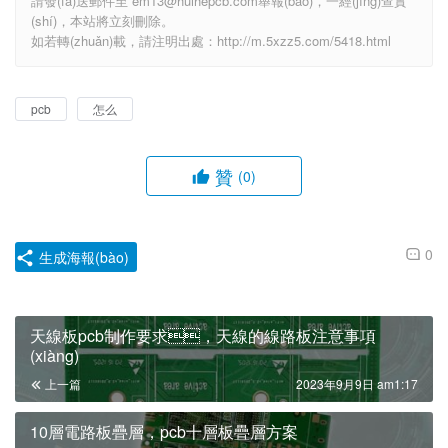
請發(fā)送郵件至 em13@huihepcb.com舉報(bào)，一經(jīng)查實
(shí)，本站將立刻刪除。
如若轉(zhuǎn)載，請注明出處：http://m.5xzz5.com/5418.html
pcb
怎么
贊
(0)
0
生成海報(bào)
天線板pcb制作要求，天線的線路板注意事項
(xiàng)
上一篇
2023年9月9日 am1:17
10層電路板疊層，pcb十層板疊層方案