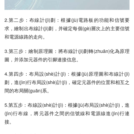
2.第二步：布線計(jì)劃：根據(jù)電路板的功能和信號要
求，繪制出布線計(jì)劃，并確定每個(gè)層次上的主要信號
和電源線路的走向。
3.第三步：繪制原理圖：將布線計(jì)劃轉(zhuǎn)化為原理
圖，并添加元器件的引腳連接信息。
4.第四步：布局設(shè)計(jì)：根據(jù)原理圖和布線計(jì)
劃，進(jìn)行布局設(shè)計(jì)，確定元器件的位置和相互之
間的布局關(guān)系。
5.第五步：布線設(shè)計(jì)：根據(jù)布局設(shè)計(jì)，進
(jìn)行布線，將元器件之間的信號線和電源線進(jìn)行連
接。